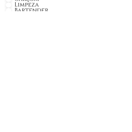
Limpeza
Bartender
Bar Back
Copa Bar
Copa Pia
Segurança
Barista
Personagem
Monitor de Recreação
Lider Gard Manger
Gard Manger
Cozinheiro
Segundo Cozinheiro
Auxiliar de Cozinheiro
Chef de Cozinha
Churrasqueiro