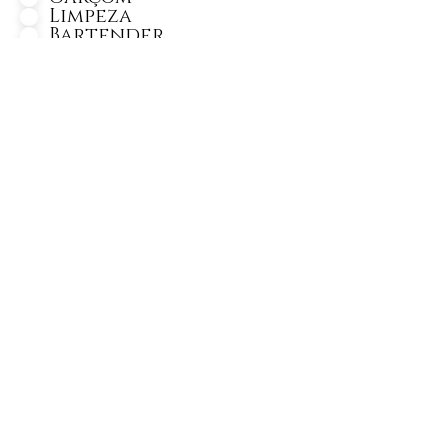
Limpeza
Bartender
Bar Back
Copa Bar
Copa Pia
Segurança
Barista
Personagem
Monitor de Recreação
Lider Gard Manger
Gard Manger
Cozinheiro
Segundo Cozinheiro
Auxiliar de Cozinheiro
Chef de Cozinha
Churrasqueiro