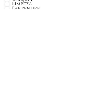
Limpeza
Bartender
Bar Back
Copa Bar
Copa Pia
Segurança
Barista
Personagem
Monitor de Recreação
Lider Gard Manger
Gard Manger
Cozinheiro
Segundo Cozinheiro
Auxiliar de Cozinheiro
Chef de Cozinha
Churrasqueiro