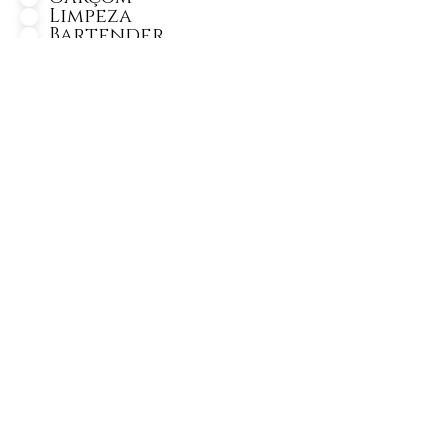
Limpeza
Bartender
Bar Back
Copa Bar
Copa Pia
Segurança
Barista
Personagem
Monitor de Recreação
Lider Gard Manger
Gard Manger
Cozinheiro
Segundo Cozinheiro
Auxiliar de Cozinheiro
Chef de Cozinha
Churrasqueiro