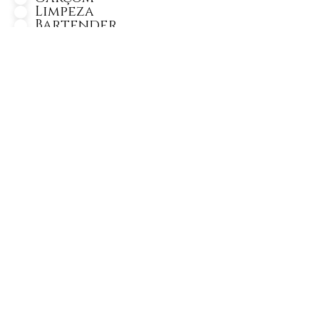
Limpeza
Bartender
Bar Back
Copa Bar
Copa Pia
Segurança
Barista
Personagem
Monitor de Recreação
Lider Gard Manger
Gard Manger
Cozinheiro
Segundo Cozinheiro
Auxiliar de Cozinheiro
Chef de Cozinha
Churrasqueiro