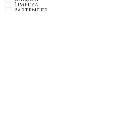
Limpeza
Bartender
Bar Back
Copa Bar
Copa Pia
Segurança
Barista
Personagem
Monitor de Recreação
Lider Gard Manger
Gard Manger
Cozinheiro
Segundo Cozinheiro
Auxiliar de Cozinheiro
Chef de Cozinha
Churrasqueiro