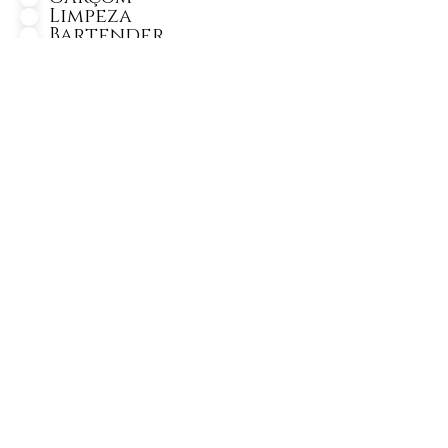
Limpeza
Bartender
Bar Back
Copa Bar
Copa Pia
Segurança
Barista
Personagem
Monitor de Recreação
Lider Gard Manger
Gard Manger
Cozinheiro
Segundo Cozinheiro
Auxiliar de Cozinheiro
Chef de Cozinha
Churrasqueiro