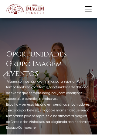
Oportunidades
Grupo Imagem
Eventos
Alguns sonhos não foram feitos para esperar.Por
tempo limitado Você tem a oportunidade de dar vida
ao evento que sempre imaginou, com condições
especiais e benefícios exclusivos.
Escolha viver essa história em cenários encantadores,
cercados por beleza, emoção e momentos que serão
lembrados para sempre, seja na atmosfera mágica
do Castelo dos Vinhais ou na elegância acolhedora do
Espaço Campestre.