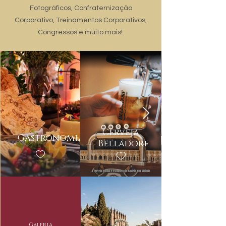
Fotográficos, Confraternização
Corporativo, Treinamentos Corporativos,
Congressos e muito mais!
Cerveja
Gastronomia
Belladorf
Galeria