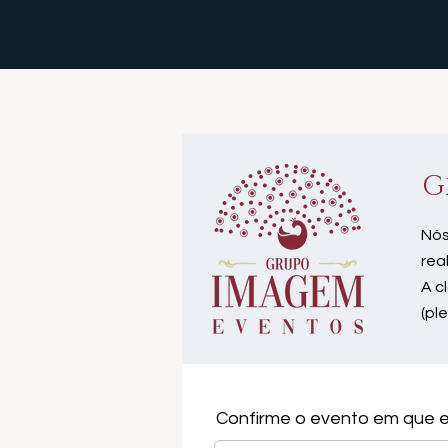
G
Nós
rea
A c
(pl
Confirme o evento em que e