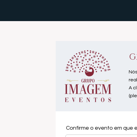
G
Nós
rea
A c
(pl
Confirme o evento em que e