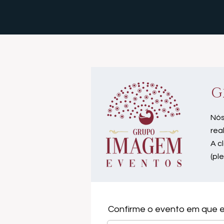
G
Nós
rea
A c
(pl
Confirme o evento em que e