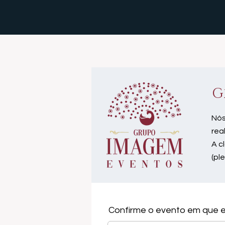
G
Nós
rea
A c
(pl
Confirme o evento em que e