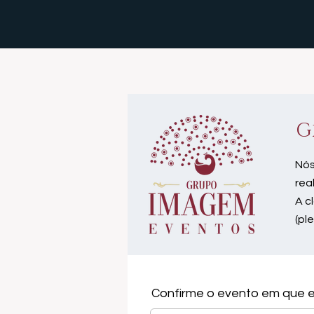
G
Nós
rea
A c
(pl
Confirme o evento em que e