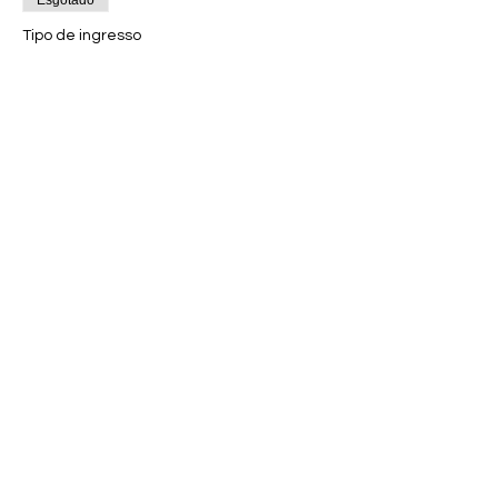
Esgotado
Tipo de ingresso
Combo com 3 Adultos
Preço
R$ 375,00
Vendas encerradas
Tipo de ingresso
Espumante Brut
Mais informações
Preço
R$ 130,00
Vendas encerradas