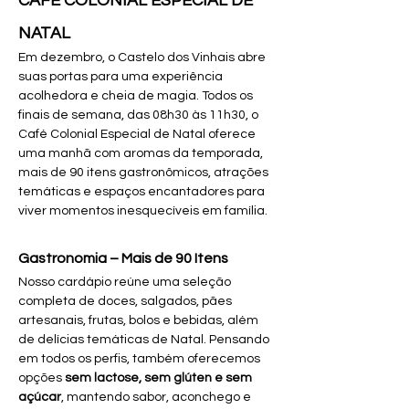
CAFÉ COLONIAL ESPECIAL DE 
NATAL
Em dezembro, o Castelo dos Vinhais abre 
suas portas para uma experiência 
acolhedora e cheia de magia. Todos os 
finais de semana, das 08h30 às 11h30, o 
Café Colonial Especial de Natal oferece 
uma manhã com aromas da temporada, 
mais de 90 itens gastronômicos, atrações 
temáticas e espaços encantadores para 
viver momentos inesquecíveis em família.
Gastronomia – Mais de 90 Itens
Nosso cardápio reúne uma seleção 
completa de doces, salgados, pães 
artesanais, frutas, bolos e bebidas, além 
de delícias temáticas de Natal. Pensando 
em todos os perfis, também oferecemos 
opções 
sem lactose, sem glúten e sem 
açúcar
, mantendo sabor, aconchego e 