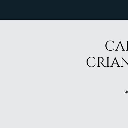
CA
CRIAN
N