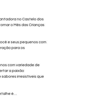
antadora no Castelo dos 
ornar o Mês das Crianças 
você e seus pequenos com 
ração para os 
enos com variedade de 
rtar a paixão 
sabores irresistíveis que 
detalhe é…