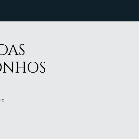
DAS
SONHOS
ia