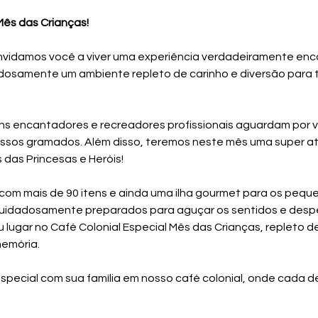
ês das Crianças!  
nvidamos você a viver uma experiência verdadeiramente enc
dosamente um ambiente repleto de carinho e diversão para t
ns encantadores e recreadores profissionais aguardam por 
ossos gramados. Além disso, teremos neste mês uma super at
das Princesas e Heróis! 
com mais de 90 itens e ainda uma ilha gourmet para os pequ
cuidadosamente preparados para aguçar os sentidos e despe
lugar no Café Colonial Especial Mês das Crianças, repleto de 
emória. 
special com sua família em nosso café colonial, onde cada 