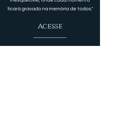
inesquecível, onde cada momento
ficará gravado na memória de todos."
Acesse
Nossa Missão
Espaço
Produtos
Eventos
Galeria
Parcerias
Gastronomia
Termos de Uso
Política de Privacidade
Política de Entrega e Reagendamento
Contato