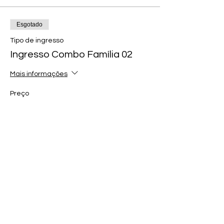
Esgotado
Tipo de ingresso
Ingresso Combo Família 02
Mais informações
Preço
R$ 470,00
Esgotado
Tipo de ingresso
Ingresso Melhor Idade 60+
Mais informações
Preço