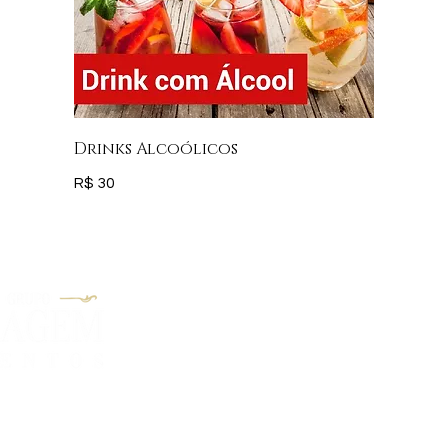
Drinks Alcoólicos
R$ 30
Acesse
Nossa Missão
Espaço
 nossos clientes a
Produtos
s eventos de maneira
Eventos