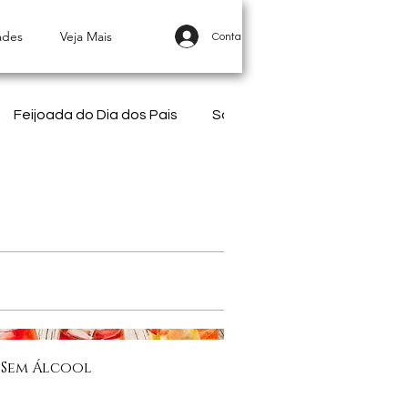
ades
Veja Mais
Conta
Feijoada do Dia dos Pais
Souvenirs | Castelo dos Vinha
 Sem Álcool