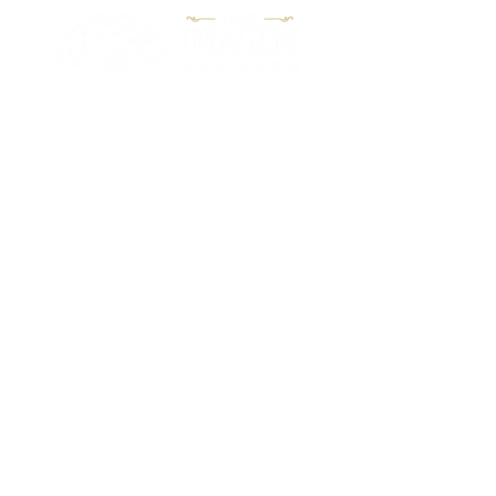
"Nossa Missão é garantir aos nossos
clientes a satisfação em realizarem
seus eventos de maneira única e
inesquecível, onde cada momento
ficará gravado na memória de todos."
Acesse
Nossa Missão
Espaço
Produtos
Eventos
Galeria