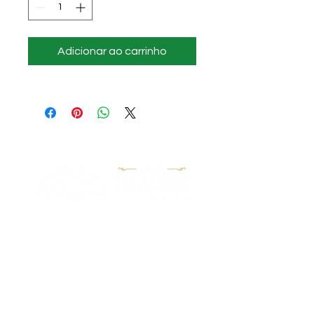
Adicionar ao carrinho
"Nossa Missão é garantir aos nossos
clientes a satisfação em realizarem
seus eventos de maneira única e
inesquecível, onde cada momento
ficará gravado na memória de todos."