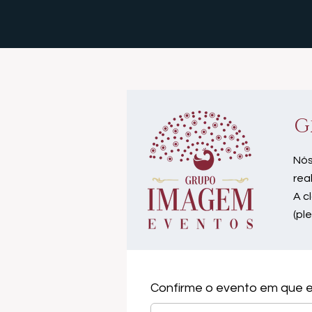
G
Nós
rea
A c
(pl
Confirme o evento em que e