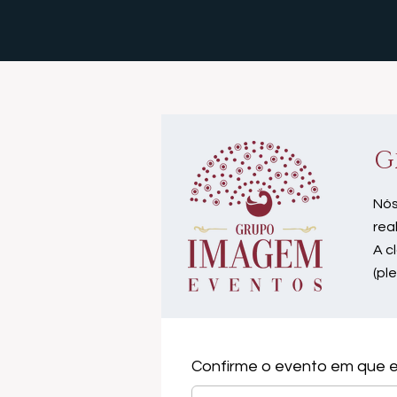
G
Nós
rea
A c
(pl
Confirme o evento em que e