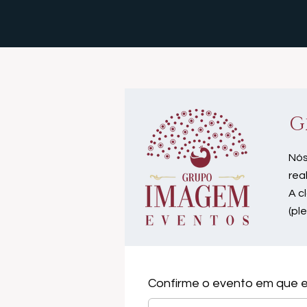
G
Nós
rea
A c
(pl
Confirme o evento em que e