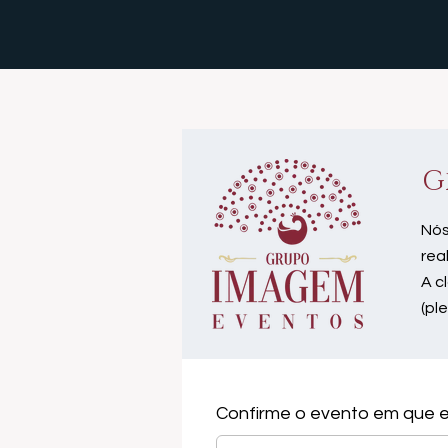
G
Nós
rea
A c
(pl
Confirme o evento em que e