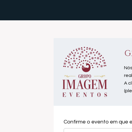
G
Nós
rea
A c
(pl
Confirme o evento em que e