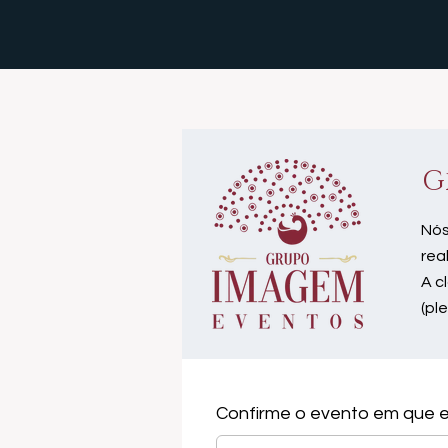
G
Nós
rea
A c
(pl
Confirme o evento em que e