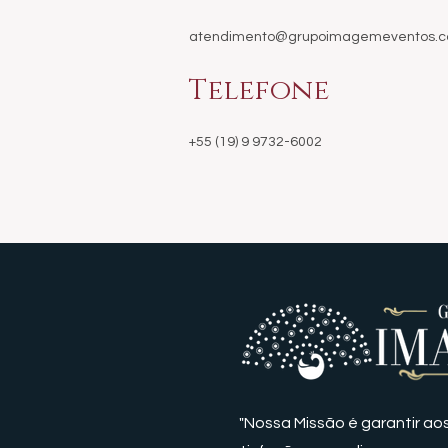
atendimento@grupoimagemeventos.c
Telefone
+55 (19) 9 9732-6002
"Nossa Missão é garantir aos