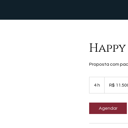
Happy
Proposta com pac
11.500
Reais
4 h
4
R$ 11.50
brasileiros
h
Agendar