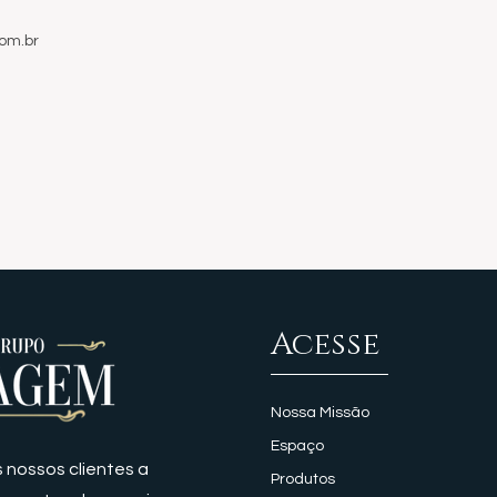
om.br
Acesse
Nossa Missão
Espaço
 nossos clientes a
Produtos