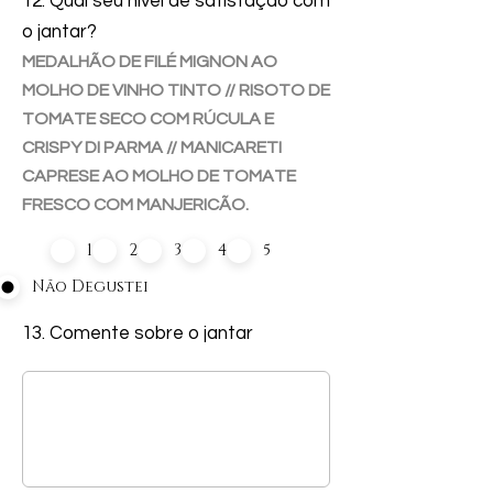
12. Qual seu nível de satisfação com
o jantar?
MEDALHÃO DE FILÉ MIGNON AO
MOLHO DE VINHO TINTO // RISOTO DE
TOMATE SECO COM RÚCULA E
CRISPY DI PARMA // MANICARETI
CAPRESE AO MOLHO DE TOMATE
FRESCO COM MANJERICÃO.
1
2
3
4
5
Não Degustei
13. Comente sobre o jantar