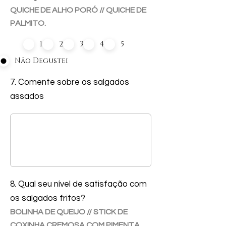
QUICHE DE ALHO PORÓ // QUICHE DE
PALMITO.
1
2
3
4
5
Não Degustei
7. Comente sobre os salgados
assados
8. Qual seu nível de satisfação com
os salgados fritos?
BOLINHA DE QUEIJO // STICK DE
COXINHA CREMOSA COM PIMENTA