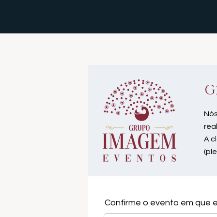
G
Nós
rea
A c
(pl
Confirme o evento em que e