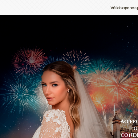
Válido apenas 
Ao fe
o
condiç