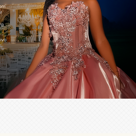
com
!
ra
ivo