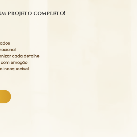
um projeto completo!
dados
mocional
ernizar cada detalhe
ir com emoção
 e inesquecível