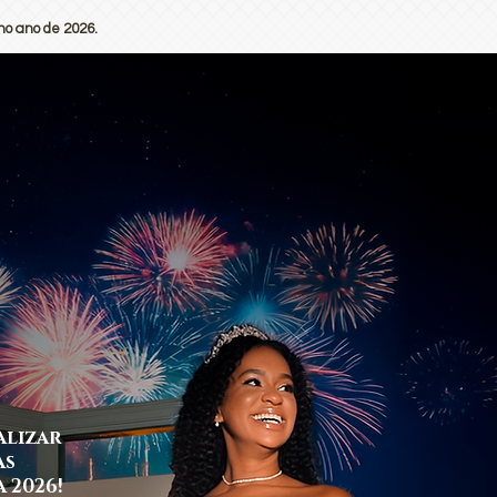
no ano de 2026.
alizar
as
 2026!