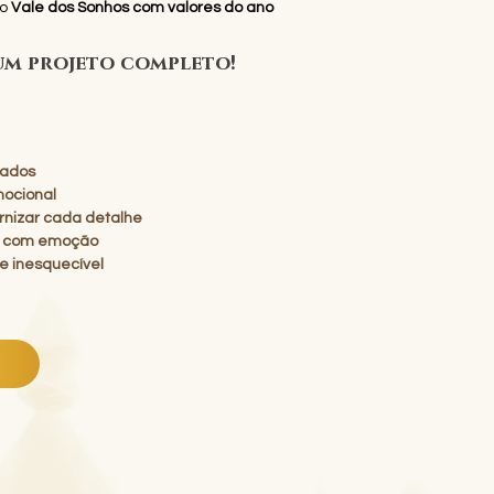
do
Vale dos Sonhos com valores do ano
um projeto completo!
dados
mocional
ernizar cada detalhe
ir com emoção
 e inesquecível