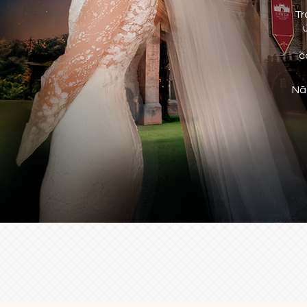
Tr
c
Nã