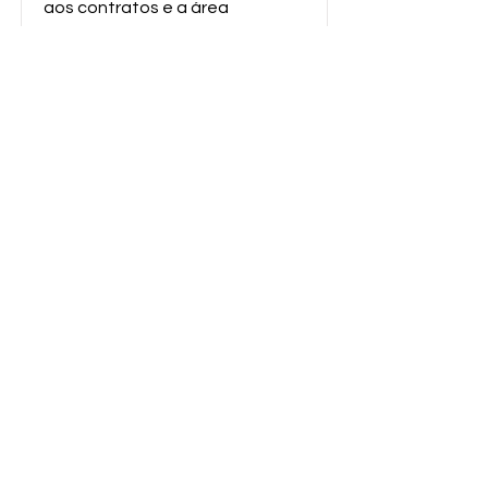
aos contratos e a área
financeira;
- Realizar o controle dos
contratos (armazenamento e
consulta);
- Realizar o envio de NF para o
escritório de contabilidade
quando necessário;
...
Nosso
Contato
E-mail